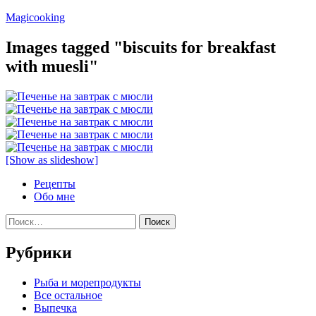
Перейти
Magicooking
к
содержимому
Images tagged "biscuits for breakfast
with muesli"
[Show as slideshow]
Рецепты
Обо мне
Найти:
Рубрики
Pыба и морепродукты
Все остальное
Выпечка