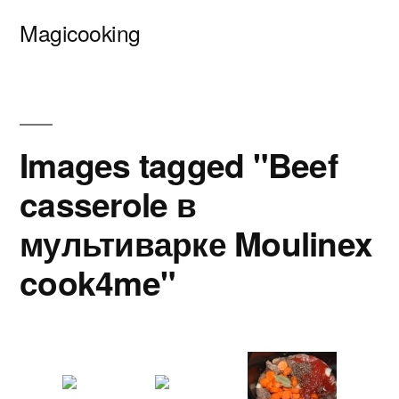
Перейти
Magicooking
к
содержимому
Images tagged "Beef
casserole в
мультиварке Moulinex
cook4me"