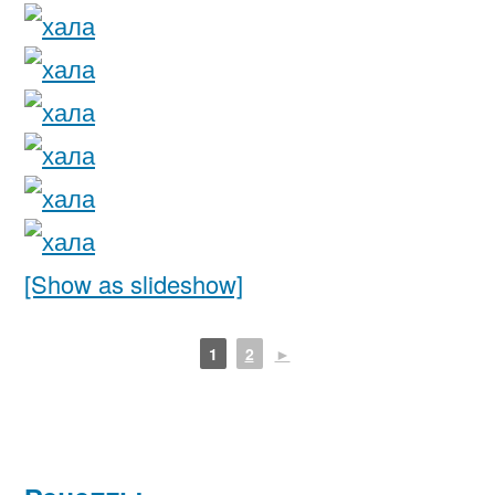
[Show as slideshow]
1
2
►