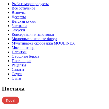
Pыба и морепродукты
Все остальное
Выпечка
Десерты
Детская кухня
Завтраки
Закуски
Консервация и заготовки
Молочные и яичные блюда
Мультиварка скороварка MOULINEX
Мясо и птица
Напитки
Овощные блюда
Паста и рис
Рецепты
Салаты
Соусы
Супы
Постила