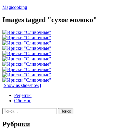
Перейти
Magicooking
к
содержимому
Images tagged "сухое молоко"
[Show as slideshow]
Рецепты
Обо мне
Найти:
Рубрики