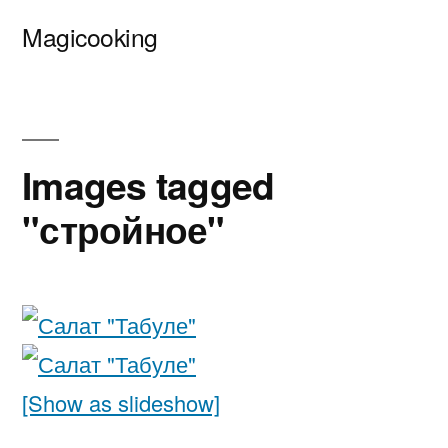
Перейти
Magicooking
к
содержимому
Images tagged
"стройное"
[Show as slideshow]