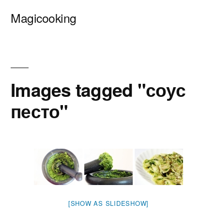
Перейти
Magicooking
к
содержимому
Images tagged "соус
песто"
[SHOW AS SLIDESHOW]