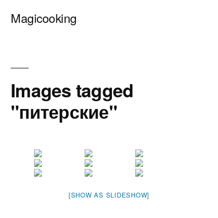
Перейти
Magicooking
к
содержимому
Images tagged
"питерские"
[SHOW AS SLIDESHOW]