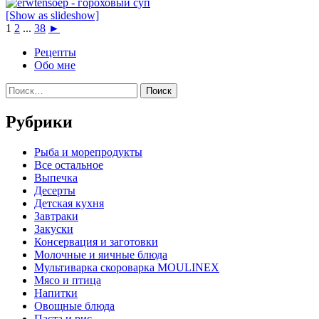
[Show as slideshow]
1
2
...
38
►
Рецепты
Обо мне
Найти:
Рубрики
Pыба и морепродукты
Все остальное
Выпечка
Десерты
Детская кухня
Завтраки
Закуски
Консервация и заготовки
Молочные и яичные блюда
Мультиварка скороварка MOULINEX
Мясо и птица
Напитки
Овощные блюда
Паста и рис