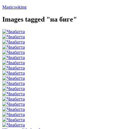
Перейти
Magicooking
к
содержимому
Images tagged "на биге"