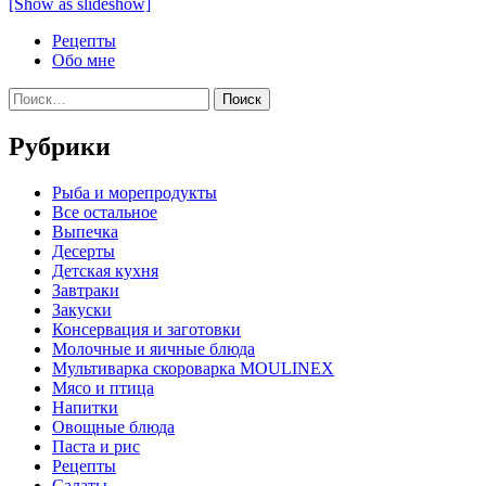
[Show as slideshow]
Рецепты
Обо мне
Найти:
Рубрики
Pыба и морепродукты
Все остальное
Выпечка
Десерты
Детская кухня
Завтраки
Закуски
Консервация и заготовки
Молочные и яичные блюда
Мультиварка скороварка MOULINEX
Мясо и птица
Напитки
Овощные блюда
Паста и рис
Рецепты
Салаты