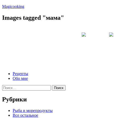
Перейти
Magicooking
к
содержимому
Images tagged "мама"
Рецепты
Обо мне
Найти:
Рубрики
Pыба и морепродукты
Все остальное