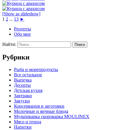
[Show as slideshow]
1
2
...
13
►
Рецепты
Обо мне
Найти:
Рубрики
Pыба и морепродукты
Все остальное
Выпечка
Десерты
Детская кухня
Завтраки
Закуски
Консервация и заготовки
Молочные и яичные блюда
Мультиварка скороварка MOULINEX
Мясо и птица
Напитки