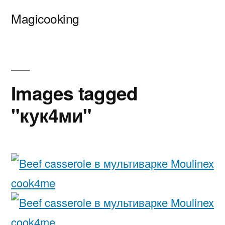
Перейти
Magicooking
к
содержимому
Images tagged
"кук4ми"