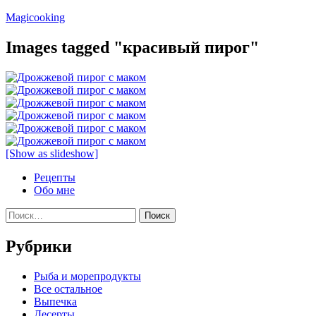
Перейти
Magicooking
к
содержимому
Images tagged "красивый пирог"
[Show as slideshow]
Рецепты
Обо мне
Найти:
Рубрики
Pыба и морепродукты
Все остальное
Выпечка
Десерты