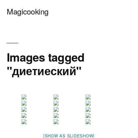
Перейти
Magicooking
к
содержимому
Images tagged
"диетиеский"
[SHOW AS SLIDESHOW]