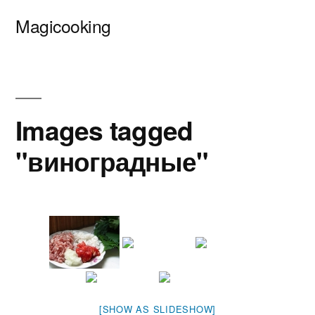
Перейти
Magicooking
к
содержимому
Images tagged
"виноградные"
[SHOW AS SLIDESHOW]