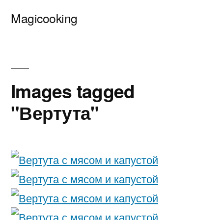
Перейти
Magicooking
к
содержимому
Images tagged
"Вертута"