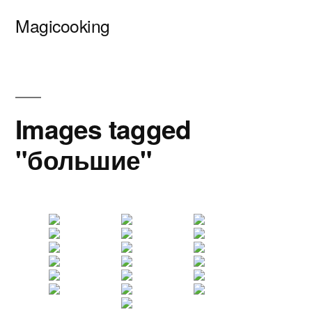
Перейти
Magicooking
к
содержимому
Images tagged
"большие"