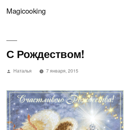
Перейти
Magicooking
к
содержимому
С Рождеством!
Написано
Наталья
7 января, 2015
автором