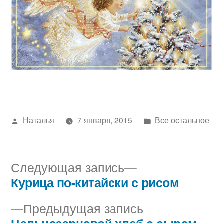
Написано
Написано
Наталья
7 января, 2015
Все остальное
автором
в
Следующая
Следующая запись
запись:
Курица по-китайски с рисом
Навигация
Предыдущая
Предыдущая запись
по
запись:
Цельнозерновой хлеб с сыром