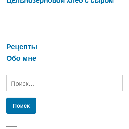
записям
Рецепты
Обо мне
Найти: