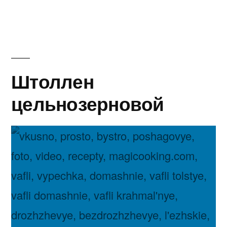
кекс
«Mohn-
gugelhupf»
Штоллен
цельнозерновой