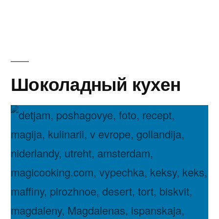
Штоллен
цельнозерновой
Шоколадный кухен