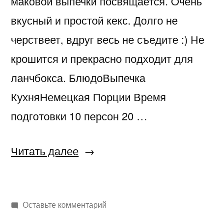
маковой выпечки посвящается. Очень
вкусный и простой кекс. Долго не
черствеет, вдруг весь не съедите :) Не
крошится и прекрасно подходит для
ланчбокса. БлюдоВыпечка
КухняНемецкая Порции Время
подготовки 10 персон 20 …
«Маковый
Читать далее
кекс
«Mohn-
к
Оставьте комментарий
gugelhupf»»
Маковый