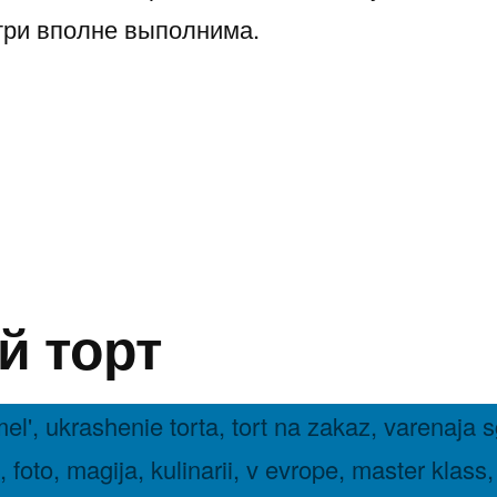
утри вполне выполнима.
а»
й торт