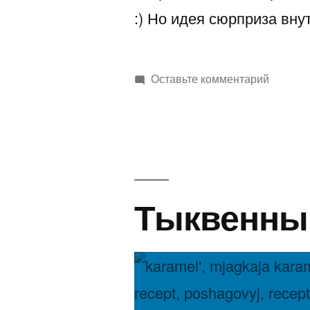
:) Но идея сюрприза вн
к
Оставьте комментарий
Торт
«Пинат
Тыквенны