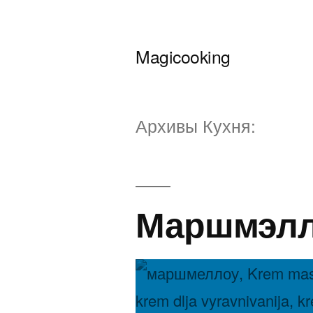
Перейти
к
Magicooking
содержимому
Архивы Кухня:
Маршмэл