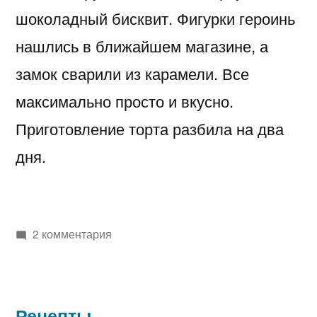
шоколадный бисквит. Фигурки героинь
нашлись в ближайшем магазине, а
замок сварили из карамели. Все
максимально просто и вкусно.
Приготовление торта разбила на два
дня.
к
2 комментария
записи
Торт
«Холодное
Рецепты
сердце»