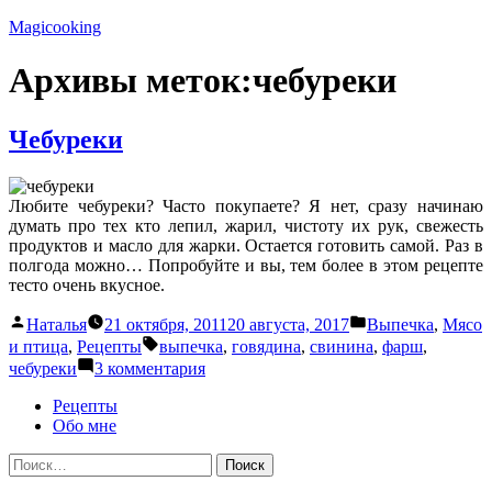
Перейти
Magicooking
к
содержимому
Архивы меток:
чебуреки
Чебуреки
Любите чебуреки? Часто покупаете? Я нет, сразу начинаю
думать про тех кто лепил, жарил, чистоту их рук, свежесть
продуктов и масло для жарки. Остается готовить самой. Раз в
полгода можно… Попробуйте и вы, тем более в этом рецепте
тесто очень вкусное.
Написано
Написано
Наталья
21 октября, 2011
20 августа, 2017
Выпечка
,
Мясо
автором
в
Метки:
и птица
,
Рецепты
выпечка
,
говядина
,
свинина
,
фарш
,
к
чебуреки
3 комментария
записи
Чебуреки
Рецепты
Обо мне
Найти: