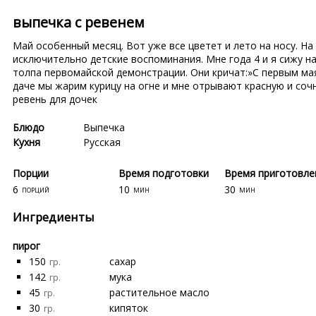
выпечка с ревенем
Май особенный месяц. Вот уже все цветет и лето на носу. На
исключительно детские воспоминания. Мне года 4 и я сижу н
толпа первомайской демонстрации. Они кричат:»С первым мая!
даче мы жарим курицу на огне и мне отрывают красную и сочн
ревень для дочек
Блюдо
Выпечка
Кухня
Русская
Порции
Время подготовки
Время приготовле
6
10
30
порций
мин
мин
Ингредиенты
пирог
150
сахар
гр.
142
мука
гр.
45
растительное масло
гр.
30
кипяток
гр.