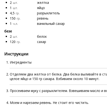
2
желтка
шт.
1
яйцо
шт.
4,5
разрыхлитель
гр.
150
ревень
гр.
1
ванильный сахар
ч.л.
безе
2
белок
шт.
120
сахар
гр.
Инструкции
Ингредиенты
Отделяем два желтка от белка. Два белка выливайте в ст
целое яйцо и 150 гр сахара. Взбиваем около 10 минут.
Просеиваем муку с разрыхлителем. Взвешиваем масло и в
Моем и нарезаем ревень. Не стоит его чистить.