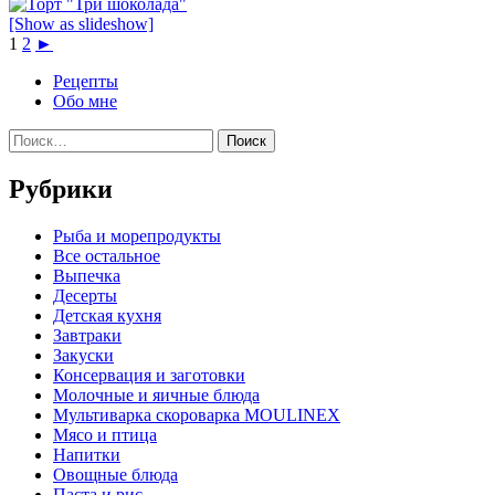
[Show as slideshow]
1
2
►
Рецепты
Обо мне
Найти:
Рубрики
Pыба и морепродукты
Все остальное
Выпечка
Десерты
Детская кухня
Завтраки
Закуски
Консервация и заготовки
Молочные и яичные блюда
Мультиварка скороварка MOULINEX
Мясо и птица
Напитки
Овощные блюда
Паста и рис