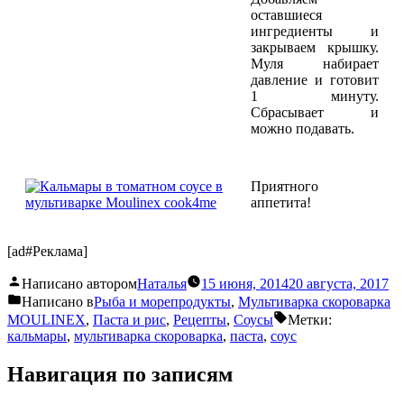
оставшиеся
ингредиенты и
закрываем крышку.
Муля набирает
давление и готовит
1 минуту.
Сбрасывает и
можно подавать.
Приятного
аппетита!
[ad#Реклама]
Написано автором
Наталья
15 июня, 2014
20 августа, 2017
Написано в
Pыба и морепродукты
,
Мультиварка скороварка
MOULINEX
,
Паста и рис
,
Рецепты
,
Соусы
Метки:
кальмары
,
мультиварка скороварка
,
паста
,
соус
Навигация по записям