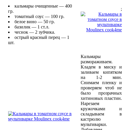
кальмары очищенные — 400
;
гр.
томатный соус — 100 гр.
белое вино — 50 гр.
базилик — 1 ст.л.
чеснок — 2 зубчика.
острый красный перец — 1
шт.
Кальмары
размораживаем.
Кладем в миску и
заливаем кипятком
на 1-2 мин.
Снимаем пленку и
проверяем чтоб не
было прозрачных
хитиновых пластин.
Нарезаем
кружочками и
складываем в
кастрюлю
мультиварки.
Добавляем