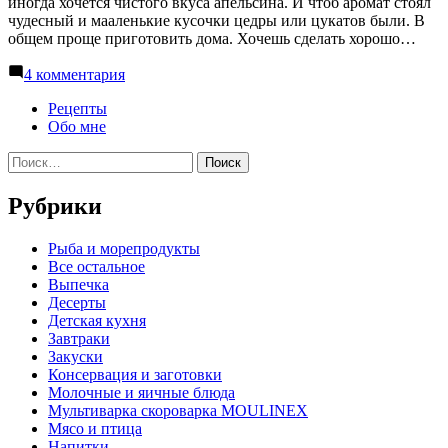
иногда хочется чистого вкуса апельсина. И чтоб аромат стоял
чудесный и мааленькие кусочки цедры или цукатов были. В
общем проще приготовить дома. Хочешь сделать хорошо…
к
4 комментария
записи
Апельсиновый
Рецепты
джем
Обо мне
Найти:
Рубрики
Pыба и морепродукты
Все остальное
Выпечка
Десерты
Детская кухня
Завтраки
Закуски
Консервация и заготовки
Молочные и яичные блюда
Мультиварка скороварка MOULINEX
Мясо и птица
Напитки