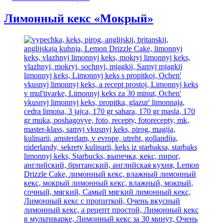
Кекс
«Цитрусовый»
Лимонный кекс «Мокрый»