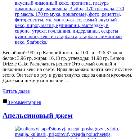
Вес общий: 992 гр Калорийность на 100 гр : 326.37 ккал.
белок: 3.96 гр, жиры: 16.18 гр, углеводы: 41.98 гр. Lemon
Drizzle Cake Распечатать рецепт Это самый сочный и
лимонный кекс на свете. Вряд ли можно найти кекс вкуснее
этого. Он тает во рту и руки тянутся еще за одним кусочком.
Даже мои нехочухи просили …
«Лимонный
Читать далее
кекс
к
«Мокрый»»
8 комментариев
записи
Лимонный
Апельсиновый джем
кекс
«Мокрый»