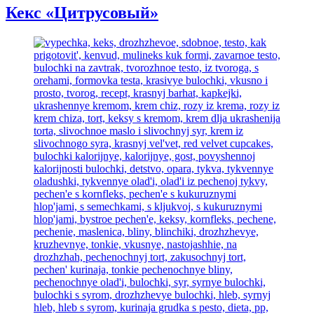
печенье
Кекс «Цитрусовый»