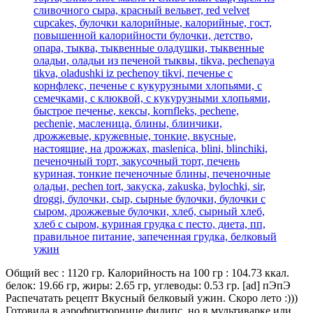
Общий вес : 1120 гр. Калорийность на 100 гр : 104.73 ккал.
белок: 19.66 гр, жиры: 2.65 гр, углеводы: 0.53 гр. [ad] пЭпЭ
Распечатать рецепт Вкусный белковый ужин. Скоро лето :)))
Готовила в аэрофритюрнице филипс, но в мультиварке или