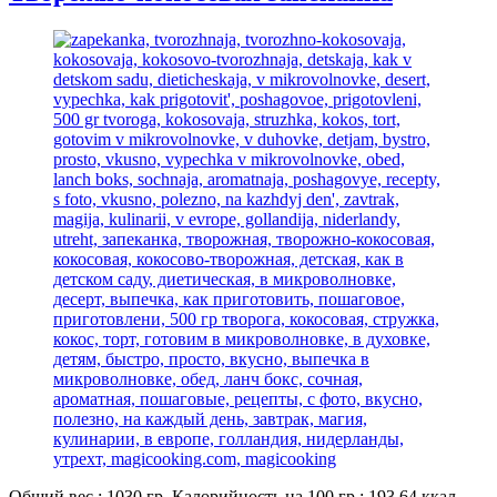
Общий вес : 1030 гр. Калорийность на 100 гр : 193.64 ккал.