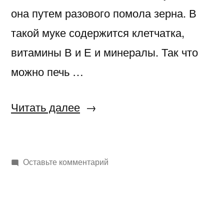
она путем разового помола зерна. В
такой муке содержится клетчатка,
витамины В и Е и минералы. Так что
можно печь …
«Штоллен
Читать далее
цельнозерновой»
к
Оставьте комментарий
Штоллен
цельнозерновой