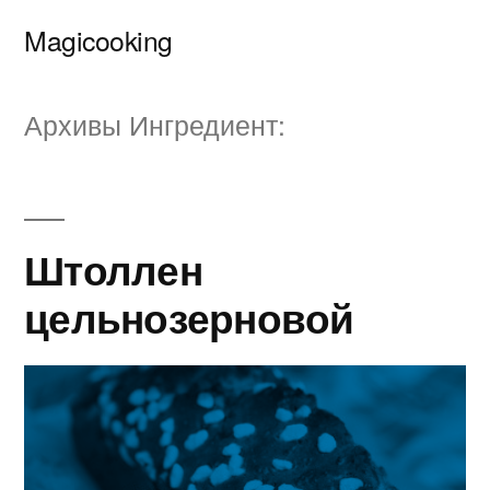
Перейти
Magicooking
к
содержимому
Архивы Ингредиент:
Штоллен
цельнозерновой